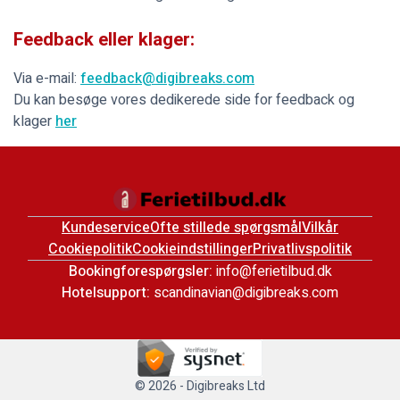
Feedback eller klager:
Via e-mail:
feedback@digibreaks.com
Du kan besøge vores dedikerede side for feedback og
klager
her
Kundeservice
Ofte stillede spørgsmål
Vilkår
Cookiepolitik
Cookieindstillinger
Privatlivspolitik
Bookingforespørgsler:
info@ferietilbud.dk
Hotelsupport:
scandinavian@digibreaks.com
© 2026 - Digibreaks Ltd