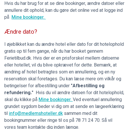
Hvis du har brug for at se dine bookinger, ændre datoer eller
annullere dit ophold, kan du gøre det online ved at logge ind
på
Mine bookinger.
Ændre dato?
I øjeblikket kan du ændre hotel eller dato for dit hotelophold
gratis op til fem gange, når du har booket gennem
Ferietilbud.dk. Hvis der er en prisforskel mellem datoerne
eller hotellet, vil du blive opkrævet for dette. Bemærk, at
ændring af hotel betragtes som en annullering, og en ny
reservation skal foretages. Du kan læse mere om vilkår og
betingelser for afbestilling under
"Afbestilling og
refundering."
Hvis du vil ændre datoen for dit hotelophold,
skal du klikke på
Mine bookinger.
Ved eventuel annullering
grundet sygdom beder vi dig om at sende en lægeerklæring
til
info@medlemshoteller.dk
sammen med dit
bookingnummer eller ringe til os på 78 71 24 70. Så vil
vores team kontakte dig inden længe.