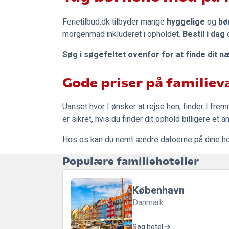
Ferietilbud.dk
tilbyder mange
hyggelige
og
bø
morgenmad inkluderet i opholdet.
Bestil i dag
o
Søg i søgefeltet ovenfor for at finde dit n
Gode priser på familiev
Uanset hvor I ønsker at rejse hen, finder I frem
er sikret, hvis du finder dit ophold billigere e
Hos os kan du nemt ændre datoerne på dine hote
Populære familiehoteller
København
Danmark
Søg hotel