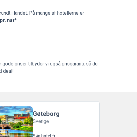
rundt i landet. På mange af hotellerne er
 pr. nat*
.
 gode priser tilbyder vi også prisgaranti, så du
d deal!
Gøteborg
Sverige
Søg hotel