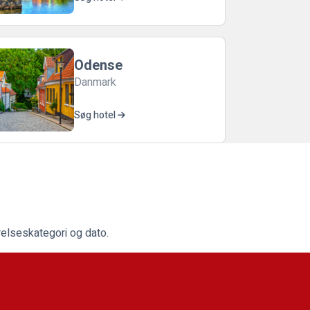
Odense
Danmark
Søg hotel
relseskategori og dato.