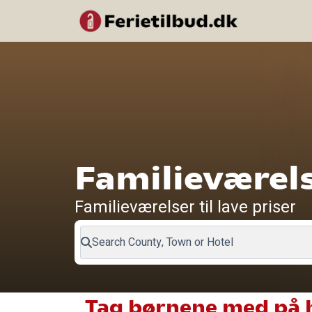
Familieværel
Familieværelser til lave priser
Search County, Town or Hotel
Tag børnene med på 