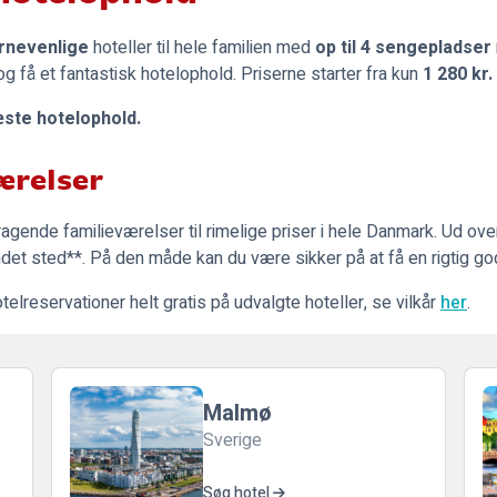
rnevenlige
hoteller til hele familien med
op til 4 sengepladser
g få et fantastisk hotelophold. Priserne starter fra kun
1 280 kr.
æste hotelophold.
ærelser
ragende familieværelser til rimelige priser i hele Danmark. Ud over
t andet sted**. På den måde kan du være sikker på at få en rigtig go
lreservationer helt gratis på udvalgte hoteller, se vilkår
her
.
Malmø
Sverige
Søg hotel