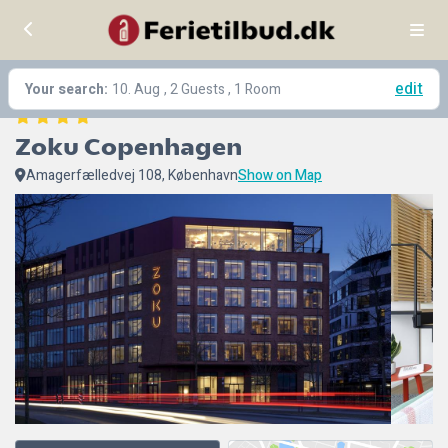
edit
Your search:
10. Aug
, 2 Guests , 1 Room
Zoku Copenhagen
Amagerfælledvej 108, København
Show on Map