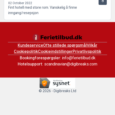
8
02 October 2022
Fint hotell med store rom. Vanskelig å finne
inngang/resepsjon
Kundeservice
Ofte stillede spørgsmål
Vilkår
Cookiepolitik
Cookieindstillinger
Privatlivspolitik
Bookingforespørgsler:
info@ferietilbud.dk
Hotelsupport:
scandinavian@digibreaks.com
© 2026 - Digibreaks Ltd