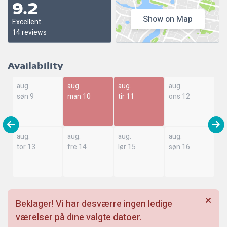
9.2
Show on Map
Excellent
14 reviews
Availability
aug.
aug.
aug.
aug.
søn 9
man 10
tir 11
ons 12
aug.
aug.
aug.
aug.
tor 13
fre 14
lør 15
søn 16
Beklager! Vi har desværre ingen ledige
værelser på dine valgte datoer.