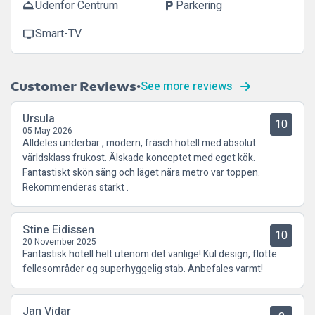
Udenfor Centrum
Parkering
room_service
local_parking
Smart-TV
tv
See more reviews
Customer Reviews
Ursula
10
05 May 2026
Alldeles underbar , modern, fräsch hotell med absolut
världsklass frukost. Älskade konceptet med eget kök.
Fantastiskt skön säng och läget nära metro var toppen.
Rekommenderas starkt .
Stine Eidissen
10
20 November 2025
Fantastisk hotell helt utenom det vanlige! Kul design, flotte
fellesområder og superhyggelig stab. Anbefales varmt!
Jan Vidar