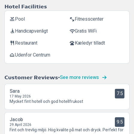
Hotel Facilities
Pool
Fitnesscenter
pool
fitness_center
Handicapvenligt
Gratis WiFi
accessible
wifi
Restaurant
Kæledyr tilladt
restaurant
pets
Udenfor Centrum
room_service
See more reviews
Customer Reviews
Sara
7.5
17 May 2026
Mycket fint hotell och god hotellfrukost
Jacob
9.5
29 April 2026
Fint och trevlig miljö. Hög kvalite på mat och dryck. Perfekt för