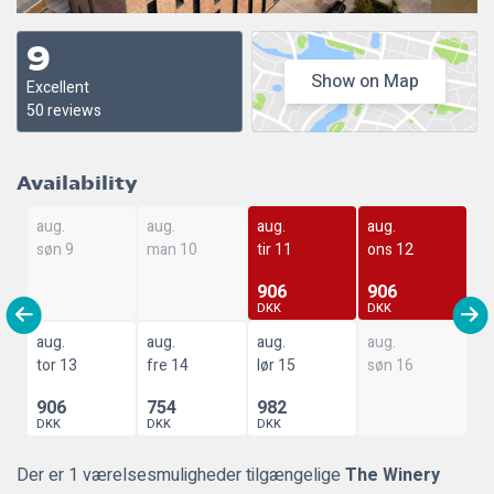
9
Show on Map
Excellent
50 reviews
Availability
aug.
aug.
aug.
aug.
søn 9
man 10
tir 11
ons 12
906
906
DKK
DKK
aug.
aug.
aug.
aug.
tor 13
fre 14
lør 15
søn 16
906
754
982
DKK
DKK
DKK
Der er 1 værelsesmuligheder tilgængelige
The Winery