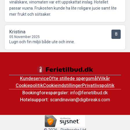
vinälskare, vinomaten var ett uppskattat inslag. Hotellet
passar vuxna. Frukosten kunde ha lite roligare jucie samt lite
mer frukt och sötsaker.
Kristina
8
05 November 2025
Lugn och fin miljö både ute och inne.
Kundeservice
Ofte stillede spørgsmål
Vilkår
Cookiepolitik
Cookieindstillinger
Privatlivspolitik
Bookingforespørgsler:
info@ferietilbud.dk
Hotelsupport:
scandinavian@digibreaks.com