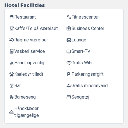
Hotel Facilities
Restaurant
Fitnesscenter
restaurant
fitness_center
Kaffe/Te på værelset
Business Center
coffee
business_center
Røgfrie værelser
Lounge
smoke_free
chair
Vaskeri service
Smart-TV
local_laundry_service
tv
Handicapvenligt
Gratis WiFi
accessible
wifi
Kæledyr tilladt
Parkeringsafgift
pets
local_parking
Bar
Gratis mineralvand
local_bar
room_service
Barneseng
Sengetøj
crib
bed
Håndklæder
room_service
tilgængelige