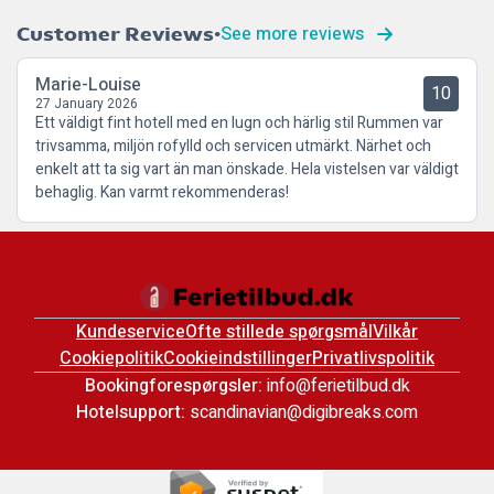
See more reviews
Customer Reviews
Marie-Louise
10
27 January 2026
Ett väldigt fint hotell med en lugn och härlig stil Rummen var
trivsamma, miljön rofylld och servicen utmärkt. Närhet och
enkelt att ta sig vart än man önskade. Hela vistelsen var väldigt
behaglig. Kan varmt rekommenderas!
Kundeservice
Ofte stillede spørgsmål
Vilkår
Cookiepolitik
Cookieindstillinger
Privatlivspolitik
Bookingforespørgsler:
info@ferietilbud.dk
Hotelsupport:
scandinavian@digibreaks.com