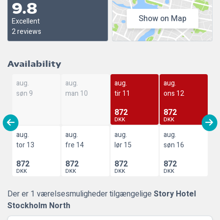
9.8
Show on Map
Excellent
2 reviews
Availability
aug.
aug.
aug.
aug.
søn 9
man 10
tir 11
ons 12
872
872
DKK
DKK
aug.
aug.
aug.
aug.
tor 13
fre 14
lør 15
søn 16
872
872
872
872
DKK
DKK
DKK
DKK
Der er 1 værelsesmuligheder tilgængelige
Story Hotel
Stockholm North