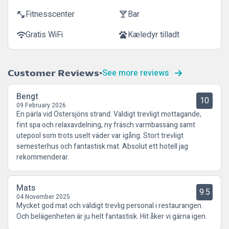
Fitnesscenter
Bar
fitness_center
local_bar
Gratis WiFi
Kæledyr tilladt
wifi
pets
See more reviews
Customer Reviews
Bengt
10
09 February 2026
En pärla vid Östersjöns strand. Väldigt trevligt mottagande,
fint spa och relaxavdelning, ny fräsch varmbassäng samt
utepool som trots uselt väder var igång. Stort trevligt
semesterhus och fantastisk mat. Absolut ett hotell jag
rekommenderar.
Mats
9.5
04 November 2025
Mycket god mat och väldigt trevlig personal i restaurangen.
Och belägenheten är ju helt fantastisk. Hit åker vi gärna igen.