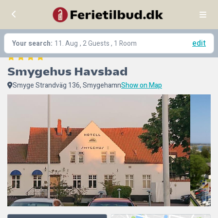
edit
Your search:
11. Aug
, 2 Guests , 1 Room
Smygehus Havsbad
Smyge Strandväg 136, Smygehamn
Show on Map