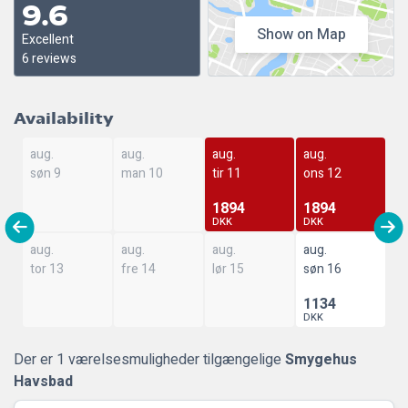
9.6
Show on Map
Excellent
6 reviews
Availability
aug.
aug.
aug.
aug.
søn 9
man 10
tir 11
ons 12
1894
1894
DKK
DKK
aug.
aug.
aug.
aug.
tor 13
fre 14
lør 15
søn 16
1134
DKK
Der er 1 værelsesmuligheder tilgængelige
Smygehus
Havsbad