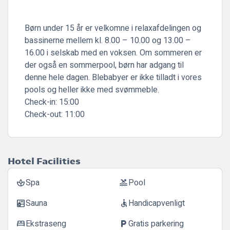
Børn under 15 år er velkomne i relaxafdelingen og
bassinerne mellem kl. 8.00 – 10.00 og 13.00 –
16.00 i selskab med en voksen. Om sommeren er
der også en sommerpool, børn har adgang til
denne hele dagen. Blebabyer er ikke tilladt i vores
pools og heller ikke med svømmeble.
Check-in:
15:00
Check-out:
11:00
Hotel Facilities
Spa
Pool
spa
pool
Sauna
Handicapvenligt
sauna
accessible
Ekstraseng
Gratis parkering
bed
local_parking