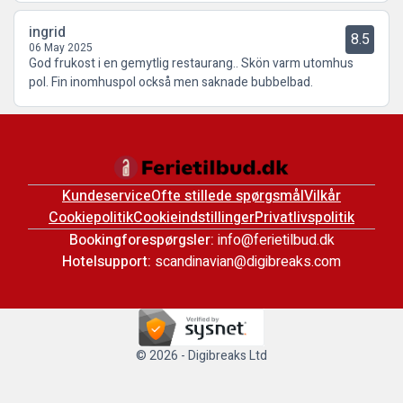
ingrid
8.5
06 May 2025
God frukost i en gemytlig restaurang.. Skön varm utomhus
pol. Fin inomhuspol också men saknade bubbelbad.
Kundeservice
Ofte stillede spørgsmål
Vilkår
Cookiepolitik
Cookieindstillinger
Privatlivspolitik
Bookingforespørgsler:
info@ferietilbud.dk
Hotelsupport:
scandinavian@digibreaks.com
© 2026 - Digibreaks Ltd