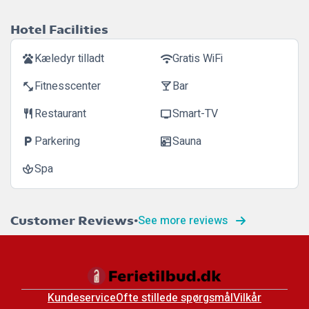
Hotel Facilities
Kæledyr tilladt
Gratis WiFi
pets
wifi
Fitnesscenter
Bar
fitness_center
local_bar
Restaurant
Smart-TV
restaurant
tv
Parkering
Sauna
local_parking
sauna
Spa
spa
See more reviews
Customer Reviews
Kundeservice
Ofte stillede spørgsmål
Vilkår