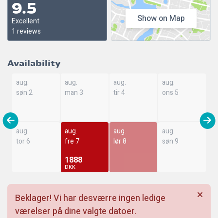
9.5
Show on Map
Excellent
1 reviews
Availability
aug.
aug.
aug.
aug.
søn 2
man 3
tir 4
ons 5
aug.
aug.
aug.
aug.
tor 6
fre 7
lør 8
søn 9
1888
DKK
Beklager! Vi har desværre ingen ledige
værelser på dine valgte datoer.