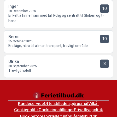
Inger
10
10 December 2025
Enkelt å finne fram med bil. Rolig og sentralt til Globen og t-
bane.
Berne
10
15 October 2025
Bra läge, nära till allmän transport, trevligt område.
Ulrika
8
30 September 2025
Trevligt hotell
Kundeservice
Ofte stillede spørgsmål
Vilkår
Cookiepolitik
Cookieindstillinger
Privatlivspolitik
Bookingforespørgsler:
info@ferietilbud.dk