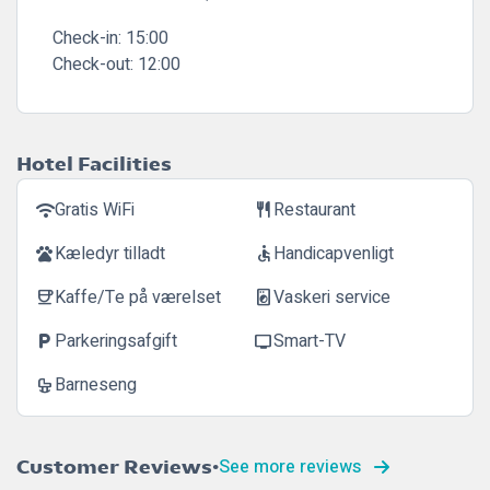
Check-in:
15:00
Check-out:
12:00
Hotel Facilities
Gratis WiFi
Restaurant
wifi
restaurant
Kæledyr tilladt
Handicapvenligt
pets
accessible
Kaffe/Te på værelset
Vaskeri service
coffee
local_laundry_service
Parkeringsafgift
Smart-TV
local_parking
tv
Barneseng
crib
See more reviews
Customer Reviews