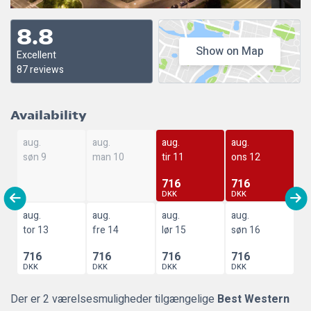
8.8
Show on Map
Excellent
87 reviews
Availability
aug.
aug.
aug.
aug.
søn 9
man 10
tir 11
ons 12
716
716
DKK
DKK
aug.
aug.
aug.
aug.
tor 13
fre 14
lør 15
søn 16
716
716
716
716
DKK
DKK
DKK
DKK
Der er 2 værelsesmuligheder tilgængelige
Best Western