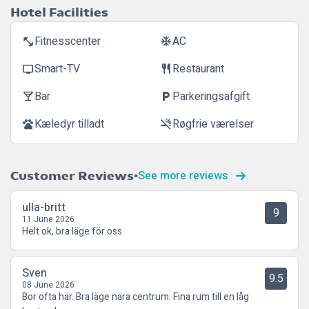
Hotel Facilities
Fitnesscenter
AC
fitness_center
ac_unit
Smart-TV
Restaurant
tv
restaurant
Bar
Parkeringsafgift
local_bar
local_parking
Kæledyr tilladt
Røgfrie værelser
pets
smoke_free
See more reviews
Customer Reviews
ulla-britt
9
11 June 2026
Helt ok, bra läge för oss.
Sven
9.5
08 June 2026
Bor ofta här. Bra läge nära centrum. Fina rum till en låg