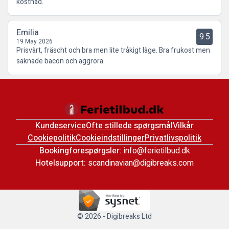
kostnad.
Emilia
9.5
19 May 2026
Prisvärt, fräscht och bra men lite tråkigt läge. Bra frukost men
saknade bacon och äggröra.
Kundeservice
Ofte stillede spørgsmål
Vilkår
Cookiepolitik
Cookieindstillinger
Privatlivspolitik
Bookingforespørgsler:
info@ferietilbud.dk
Hotelsupport:
scandinavian@digibreaks.com
© 2026 - Digibreaks Ltd