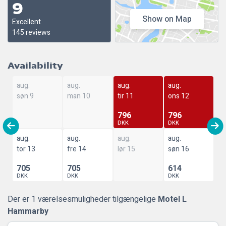
9
Show on Map
Excellent
145 reviews
Availability
aug.
aug.
aug.
aug.
søn 9
man 10
tir 11
ons 12
796
796
DKK
DKK
aug.
aug.
aug.
aug.
tor 13
fre 14
lør 15
søn 16
705
705
614
DKK
DKK
DKK
Der er 1 værelsesmuligheder tilgængelige
Motel L
Hammarby