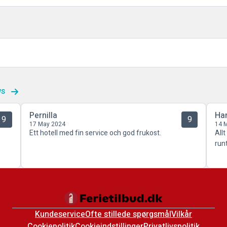
ws
Pernilla
Ha
9
9
17 May 2024
14 
Ett hotell med fin service och god frukost.
Allt
run
Kundeservice
Ofte stillede spørgsmål
Vilkår
Cookiepolitik
Cookieindstillinger
Privatlivspolitik