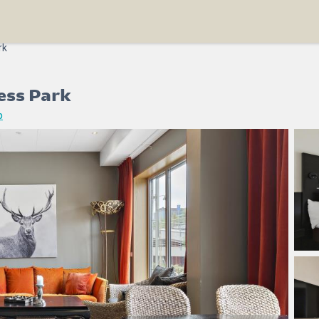
rk
ess Park
p