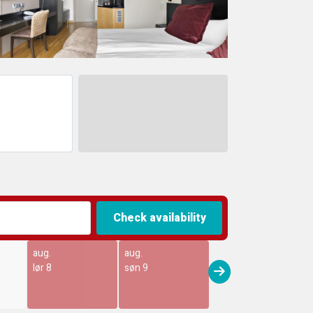
Check availability
aug.
aug.
lør 8
søn 9