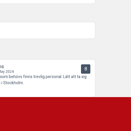
ns
8
May 2024
 som behövs finns trevlig personal. Lätt att ta sig
t i Stockholm.