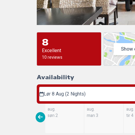
8
Show 
Excellent
10 reviews
Availability
Lør 8 Aug (2 Nights)
aug.
aug.
aug.
søn 2
man 3
tir 4