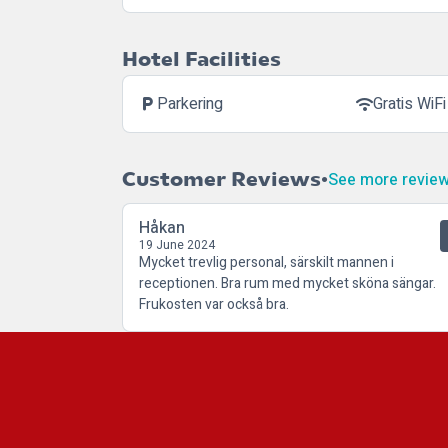
Hotel Facilities
Parkering
Gratis WiFi
local_parking
wifi
Customer Reviews
See more revie
Håkan
19 June 2024
Mycket trevlig personal, särskilt mannen i
receptionen. Bra rum med mycket sköna sängar.
Frukosten var också bra.