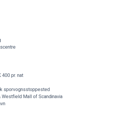
g
scentre
 400 pr. nat
ark sporvognsstoppested
& Westfield Mall of Scandinavia
avn