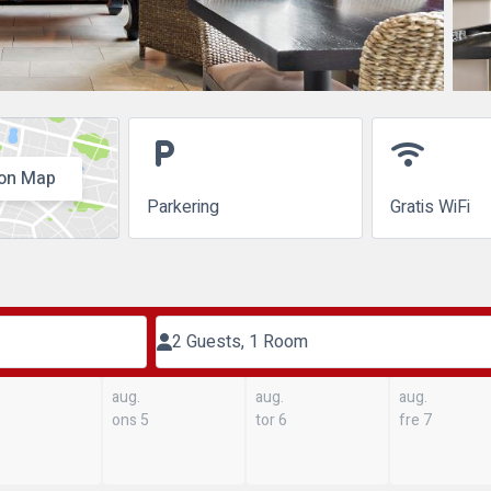
local_parking
wifi
on Map
Parkering
Gratis WiFi
2 Guests, 1 Room
aug.
aug.
aug.
ons 5
tor 6
fre 7