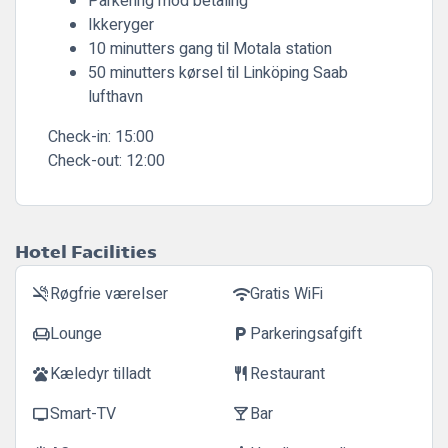
Parkering mod betaling
Ikkeryger
10 minutters gang til Motala station
50 minutters kørsel til Linköping Saab
lufthavn
Check-in:
15:00
Check-out:
12:00
Hotel Facilities
Røgfrie værelser
Gratis WiFi
smoke_free
wifi
Lounge
Parkeringsafgift
chair
local_parking
Kæledyr tilladt
Restaurant
pets
restaurant
Smart-TV
Bar
tv
local_bar