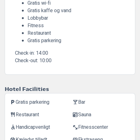
Gratis wi-fi
Gratis kaffe og vand
Lobbybar
Fitness
Restaurant
Gratis parkering
Check-in:
14:00
Check-out:
10:00
Hotel Facilities
Gratis parkering
Bar
local_parking
local_bar
Restaurant
Sauna
restaurant
sauna
Handicapvenligt
Fitnesscenter
accessible
fitness_center
Kæledyr tilladt
Ekstraseng
pets
bed