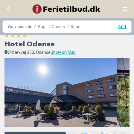
edit
Your search:
7. Aug
, 2 Guests , 1 Room
Hotel Odense
Ørbækvej 350, Odense
Show on Map