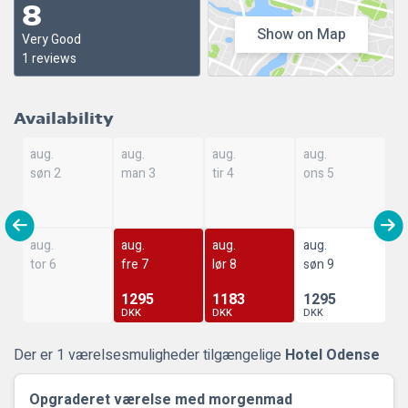
8
Show on Map
Very Good
1 reviews
Availability
aug.
aug.
aug.
aug.
søn 2
man 3
tir 4
ons 5
aug.
aug.
aug.
aug.
tor 6
fre 7
lør 8
søn 9
1295
1183
1295
DKK
DKK
DKK
Der er 1 værelsesmuligheder tilgængelige
Hotel Odense
Opgraderet værelse med morgenmad