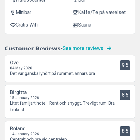
Fitnesscenter
Bar
fitness_center
local_bar
Minibar
Kaffe/Te på værelset
wine_bar
coffee
Gratis WiFi
Sauna
wifi
sauna
See more reviews
Customer Reviews
Ove
9.5
04 May 2026
Det var ganska lyhört på rummet, annars bra.
Birgitta
8.5
15 January 2026
Litet familjärt hotell. Rent och snyggt. Trevligt rum. Bra
frukost.
Roland
8.5
14 January 2026
Centralt och bra vid centralen.