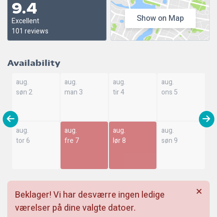
9.4
Show on Map
Excellent
101 reviews
Availability
aug.
aug.
aug.
aug.
søn 2
man 3
tir 4
ons 5
aug.
aug.
aug.
aug.
tor 6
fre 7
lør 8
søn 9
Beklager! Vi har desværre ingen ledige
værelser på dine valgte datoer.