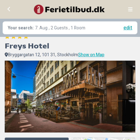
edit
Your search:
7. Aug
, 2 Guests , 1 Room
Freys Hotel
Bryggargatan 12, 101 31, Stockholm
Show on Map