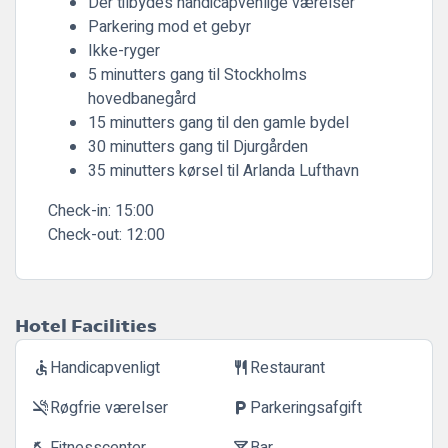
Der tilbydes handicapvenlige værelser
Parkering mod et gebyr
Ikke-ryger
5 minutters gang til Stockholms
hovedbanegård
15 minutters gang til den gamle bydel
30 minutters gang til Djurgården
35 minutters kørsel til Arlanda Lufthavn
Check-in:
15:00
Check-out:
12:00
Hotel Facilities
Handicapvenligt
Restaurant
accessible
restaurant
Røgfrie værelser
Parkeringsafgift
smoke_free
local_parking