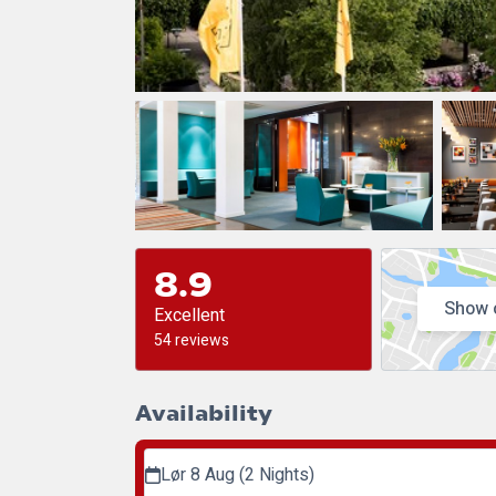
8.9
Show 
Excellent
54 reviews
Availability
Lør 8 Aug (2 Nights)