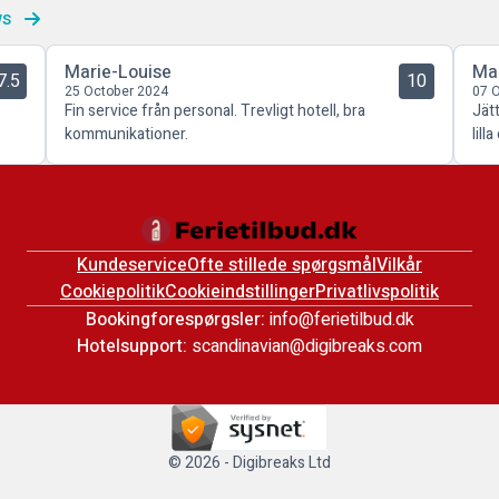
ws
Marie-Louise
Ma
7.5
10
25 October 2024
07 
Fin service från personal. Trevligt hotell, bra
Jät
kommunikationer.
lill
Kundeservice
Ofte stillede spørgsmål
Vilkår
Cookiepolitik
Cookieindstillinger
Privatlivspolitik
Bookingforespørgsler:
info@ferietilbud.dk
Hotelsupport:
scandinavian@digibreaks.com
© 2026 - Digibreaks Ltd