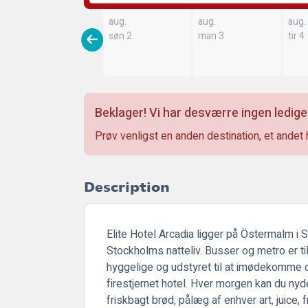
aug.
aug.
aug.
søn 2
man 3
tir 4
Beklager! Vi har desværre ingen ledige
Prøv venligst en anden destination, et andet 
Description
Elite Hotel Arcadia ligger på Östermalm i 
Stockholms natteliv. Busser og metro er ti
hyggelige og udstyret til at imødekomme 
firestjernet hotel. Hver morgen kan du ny
friskbagt brød, pålæg af enhver art, juice, 