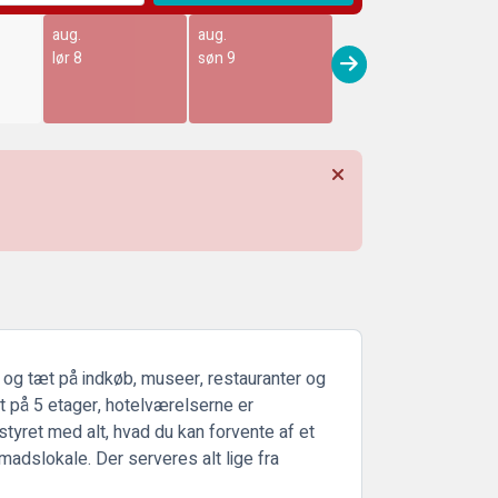
aug.
aug.
lør 8
søn 9
r og tæt på indkøb, museer, restauranter og
lt på 5 etager, hotelværelserne er
yret med alt, hvad du kan forvente af et
adslokale. Der serveres alt lige fra