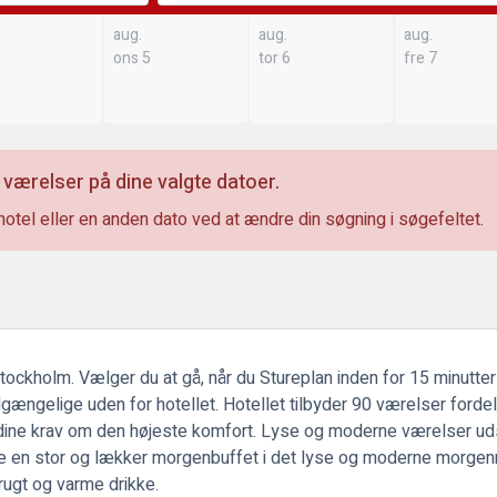
aug.
aug.
aug.
ons 5
tor 6
fre 7
 værelser på dine valgte datoer.
hotel eller en anden dato ved at ændre din søgning i søgefeltet.
Stockholm. Vælger du at gå, når du Stureplan inden for 15 minutte
lgængelige uden for hotellet. Hotellet tilbyder 90 værelser forde
dine krav om den højeste komfort. Lyse og moderne værelser udst
de en stor og lækker morgenbuffet i det lyse og moderne morgenm
frugt og varme drikke.