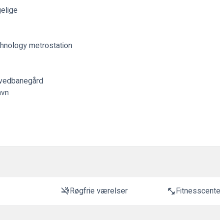
elige
echnology metrostation
hovedbanegård
avn
t
Røgfrie værelser
Fitnesscente
smoke_free
fitness_center