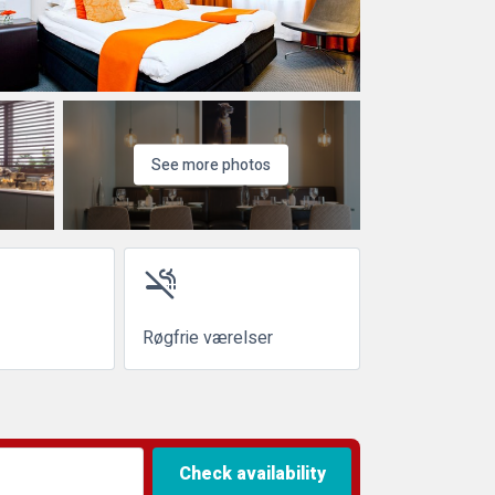
See more photos
smoke_free
Røgfrie værelser
Check availability