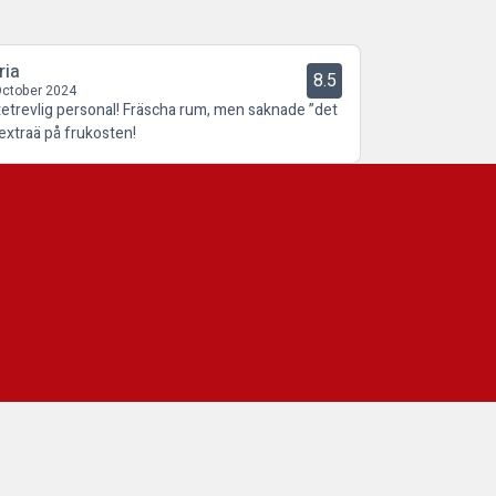
ria
8.5
October 2024
tetrevlig personal! Fräscha rum, men saknade ”det
a extraä på frukosten!