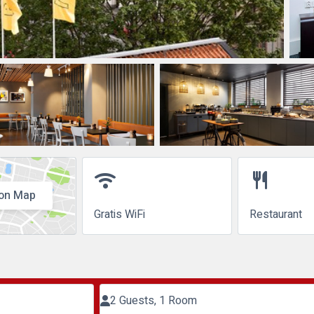
wifi
restaurant
on Map
Gratis WiFi
Restaurant
2 Guests, 1 Room