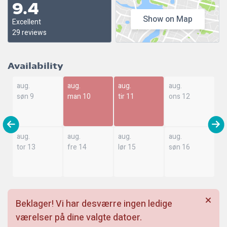
9.4
Show on Map
Excellent
29 reviews
Availability
aug.
aug.
aug.
aug.
søn 9
man 10
tir 11
ons 12
aug.
aug.
aug.
aug.
tor 13
fre 14
lør 15
søn 16
Beklager! Vi har desværre ingen ledige
værelser på dine valgte datoer.