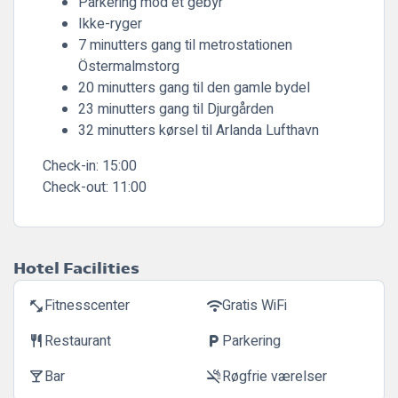
Parkering mod et gebyr
Ikke-ryger
7 minutters gang til metrostationen
Östermalmstorg
20 minutters gang til den gamle bydel
23 minutters gang til Djurgården
32 minutters kørsel til Arlanda Lufthavn
Check-in:
15:00
Check-out:
11:00
Hotel Facilities
Fitnesscenter
Gratis WiFi
fitness_center
wifi
Restaurant
Parkering
restaurant
local_parking
Bar
Røgfrie værelser
local_bar
smoke_free