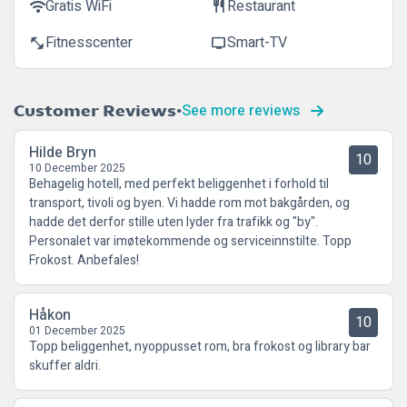
Gratis WiFi
Restaurant
wifi
restaurant
Fitnesscenter
Smart-TV
fitness_center
tv
See more reviews
Customer Reviews
Hilde Bryn
10
10 December 2025
Behagelig hotell, med perfekt beliggenhet i forhold til
transport, tivoli og byen. Vi hadde rom mot bakgården, og
hadde det derfor stille uten lyder fra trafikk og "by".
Personalet var imøtekommende og serviceinnstilte. Topp
Frokost. Anbefales!
Håkon
10
01 December 2025
Topp beliggenhet, nyoppusset rom, bra frokost og library bar
skuffer aldri.