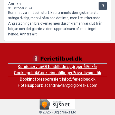
Annika
9
31 October 2024
Rummet var fint och stort. Badrummets dörr gick inte att
stänga riktigt, men vi påtalade det inte, men lite irriterande.
Ang städningen bra överlag men duschkrämen var slut från
början och det gjorde vi dem uppmärksam på men inget
hände. Annars allt
Kundeservice
Ofte stillede spørgsmål
Vilkår
Cookiepolitik
Cookieindstillinger
Privatlivspolitik
Bookingforespørgsler:
info@ferietilbud.dk
Hotelsupport:
scandinavian@digibreaks.com
© 2026 - Digibreaks Ltd