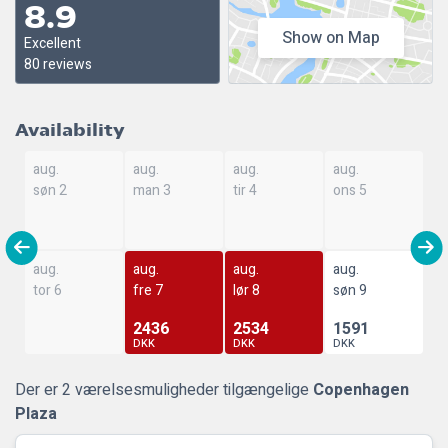
8.9
Show on Map
Excellent
80 reviews
Availability
aug.
aug.
aug.
aug.
søn 2
man 3
tir 4
ons 5
aug.
aug.
aug.
aug.
tor 6
fre 7
lør 8
søn 9
2436
2534
1591
DKK
DKK
DKK
Der er 2 værelsesmuligheder tilgængelige
Copenhagen
Plaza