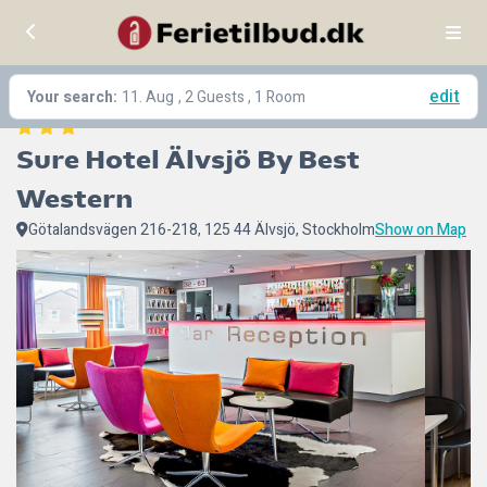
edit
Your search:
11. Aug
, 2 Guests , 1 Room
Sure Hotel Älvsjö By Best 
Western
Götalandsvägen 216-218, 125 44 Älvsjö, Stockholm
Show on Map