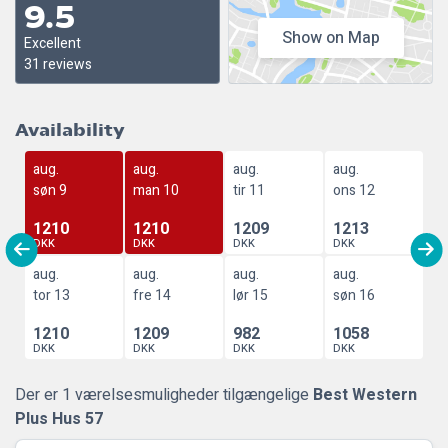
9.5
Show on Map
Excellent
31 reviews
Availability
aug.
aug.
aug.
aug.
søn 9
man 10
tir 11
ons 12
1210
1210
1209
1213
DKK
DKK
DKK
DKK
aug.
aug.
aug.
aug.
tor 13
fre 14
lør 15
søn 16
1210
1209
982
1058
DKK
DKK
DKK
DKK
Der er 1 værelsesmuligheder tilgængelige
Best Western
Plus Hus 57