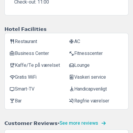
Check-out:
11:00
Hotel Facilities
Restaurant
AC
restaurant
ac_unit
Business Center
Fitnesscenter
business_center
fitness_center
Kaffe/Te på værelset
Lounge
coffee
chair
Gratis WiFi
Vaskeri service
wifi
local_laundry_service
Smart-TV
Handicapvenligt
tv
accessible
Bar
Røgfrie værelser
local_bar
smoke_free
See more reviews
Customer Reviews