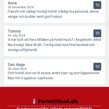
Anna
10
30 December 2024
Fräscht och väldigt trevligt hotell. Väldigt bra personal, sköna
sängar och kuddar samt god frukost.
Tommy
10
04 July 2024
Vi har bott vid flera tillfällen på Hotell Hus57 i Ängelholm. Alltid
lika trevligt. Nära till allt. Trevlig stad med fina havsbad och
trevliga utflyktsmål
Geir Aage
10
28 June 2024
Flott hotell, kort vei til strand, andre byer og stort kjøpesenter.
Mye fint å oppleve i nærheten.
Kundeservice
Ofte stillede spørgsmål
Vilkår