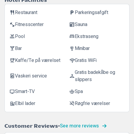
Restaurant
Parkeringsafgift
restaurant
local_parking
Fitnesscenter
Sauna
fitness_center
sauna
Pool
Ekstraseng
pool
bed
Bar
Minibar
local_bar
wine_bar
Kaffe/Te på værelset
Gratis WiFi
coffee
wifi
Gratis badekåbe og
Vaskeri service
local_laundry_service
checkroom
slippers
Smart-TV
Spa
tv
spa
Elbil lader
Røgfrie værelser
ev_station
smoke_free
See more reviews
Customer Reviews