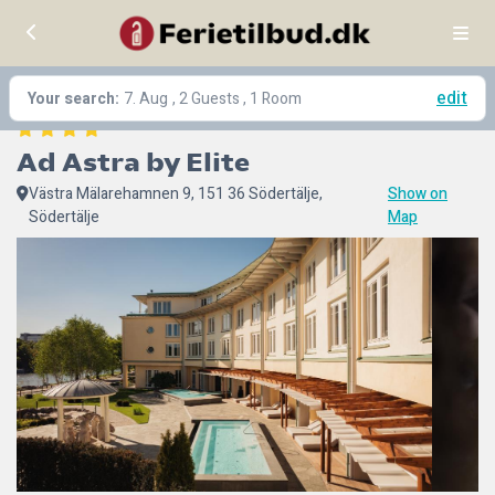
edit
Your search:
7. Aug
, 2 Guests , 1 Room
Ad Astra by Elite
Västra Mälarehamnen 9, 151 36 Södertälje,
Show on
Södertälje
Map