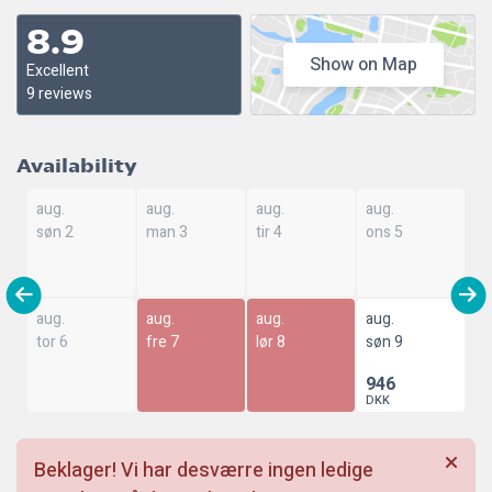
8.9
Show on Map
Excellent
9 reviews
Availability
aug.
aug.
aug.
aug.
søn 2
man 3
tir 4
ons 5
aug.
aug.
aug.
aug.
tor 6
fre 7
lør 8
søn 9
946
DKK
Beklager! Vi har desværre ingen ledige