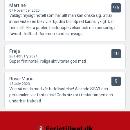
Martine
9.5
07 November 2025
Väldigt mysigt hotell som har allt man kan önska sig. Strax
innan vistelsen blev vi erbjudna bio! Spaet känns lyxigt. Där
finns allt. Flera pooler, bastuupplevelser och min personliga
favorit - kallbad. Rummen kändes mysiga.
Freja
10
26 February 2024
Super fint hotell, roliga aktiviteter god mat!
Rose-Marie
9
13 July 2023
Vi är så nöjda med vår hotellvistelse! Älskade SPA’t och
personalen var fantastisk! Goda pizzor i restaurangen och
underbar frukost!